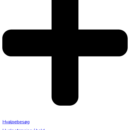
Hvalpebesøg