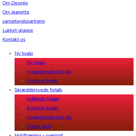
Om Desirée
Om Jeanette
samarbejdspartnere
Lukket gruppe
Kontakt os
Ny hvalp
Ny hvalp
Hvalpebesøg hos dig
Enetime forløb
Skræddersyede forløb
Adfærds forløb
Enetime forløb
Hvalpebesøg hos dig
Online (live)
Holdtræning – oversigt