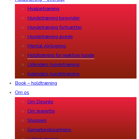
Hvalpetræning
Hundetræning begynder
Hundetræning fortsætter
Hundetræning øvede
Mental Aktivering
Holdtræning for reaktive hunde
Udendørs hundetræning
Indendørs hundetræning
Book – holdtræning
Om os
Om Desirée
Om Jeanette
Shoppen
Samarbejdspartnere