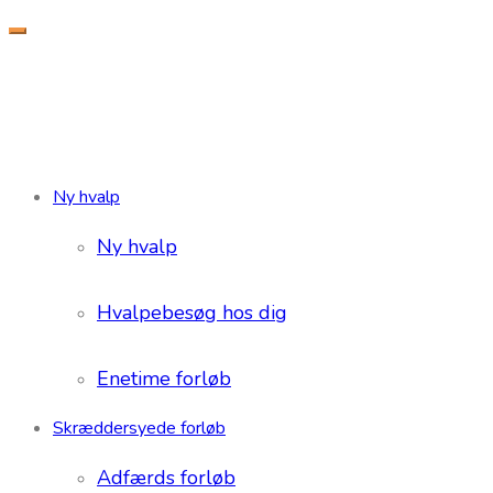
Ny hvalp
Ny hvalp
Hvalpebesøg hos dig
Enetime forløb
Skræddersyede forløb
Adfærds forløb