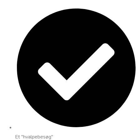
Et "hvalpebesøg"